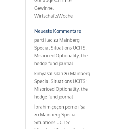
Gut abgeschirmte
Gewinne,
WirtschaftsWoche
Neueste Kommentare
parti ilaç
zu
Mainberg
Special Situations UCITS:
Mispriced Optionality, the
hedge fund journal
kimyasal silah
zu
Mainberg
Special Situations UCITS:
Mispriced Optionality, the
hedge fund journal
İbrahim çeçen porno ifşa
zu
Mainberg Special
Situations UCITS: